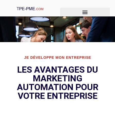
Je crée mon entreprise
Je gère mon entreprise
Je développe mon entreprise
JE DÉVELOPPE MON ENTREPRISE
LES AVANTAGES DU
MARKETING
AUTOMATION POUR
VOTRE ENTREPRISE