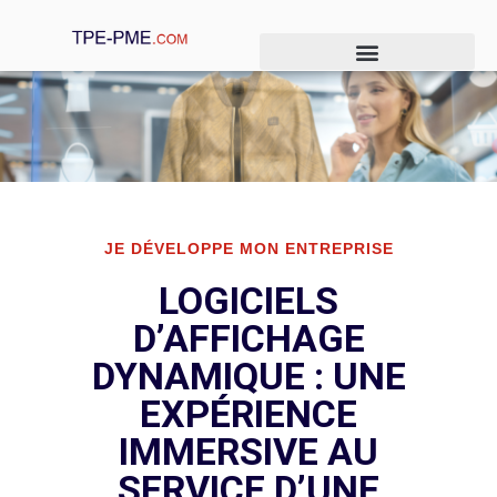
Je crée mon entreprise
Je gère mon entreprise
Je développe mon entreprise
JE DÉVELOPPE MON ENTREPRISE
LOGICIELS
D’AFFICHAGE
DYNAMIQUE : UNE
EXPÉRIENCE
IMMERSIVE AU
SERVICE D’UNE