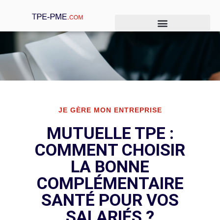
Je crée mon entreprise
Je gère mon entreprise
Je développe mon entreprise
JE GÈRE MON ENTREPRISE
MUTUELLE TPE :
COMMENT CHOISIR
LA BONNE
COMPLÉMENTAIRE
SANTÉ POUR VOS
SALARIÉS ?