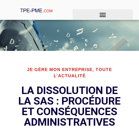
Je crée mon entreprise
Je gère mon entreprise
Je développe mon entreprise
JE GÈRE MON ENTREPRISE
,
TOUTE
L’ACTUALITÉ
LA DISSOLUTION DE
LA SAS : PROCÉDURE
ET CONSÉQUENCES
ADMINISTRATIVES