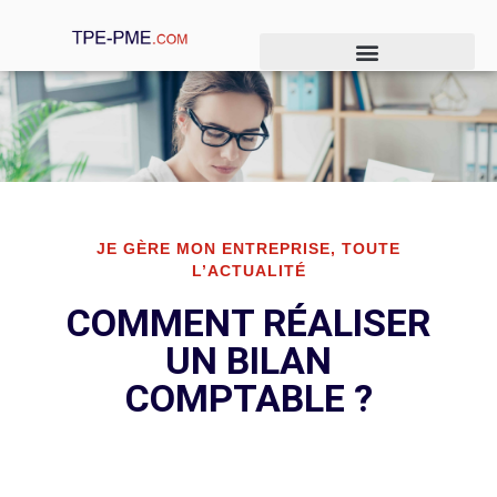
Je crée mon entreprise
Je gère mon entreprise
Je développe mon entreprise
JE GÈRE MON ENTREPRISE
,
TOUTE
L’ACTUALITÉ
COMMENT RÉALISER
UN BILAN
COMPTABLE ?