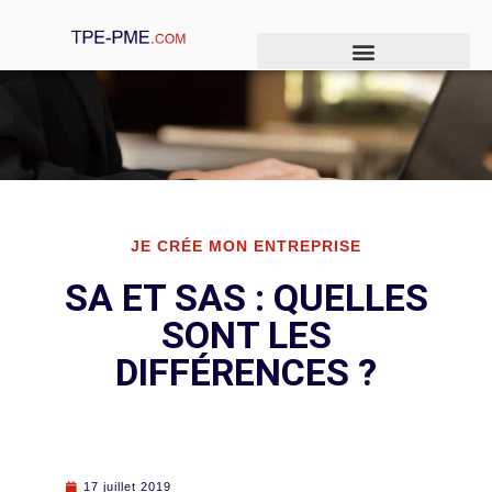
Je crée mon entreprise
Je gère mon entreprise
Je développe mon entreprise
JE CRÉE MON ENTREPRISE
SA ET SAS : QUELLES
SONT LES
DIFFÉRENCES ?
17 juillet 2019