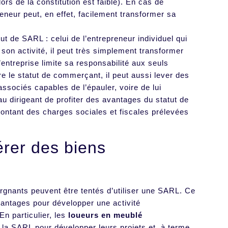
lors de la constitution est faible). En cas de
reneur peut, en effet, facilement transformer sa
ut de SARL : celui de l’entrepreneur individuel qui
son activité, il peut très simplement transformer
’entreprise limite sa responsabilité aux seuls
re le statut de commerçant, il peut aussi lever des
’associés capables de l’épauler, voire de lui
u dirigeant de profiter des avantages du statut de
 montant des charges sociales et fiscales prélevées
érer des biens
argnants peuvent être tentés d’utiliser une SARL. Ce
vantages pour développer une activité
En particulier, les
loueurs en meublé
de la SARL pour développer leurs projets et, à terme,