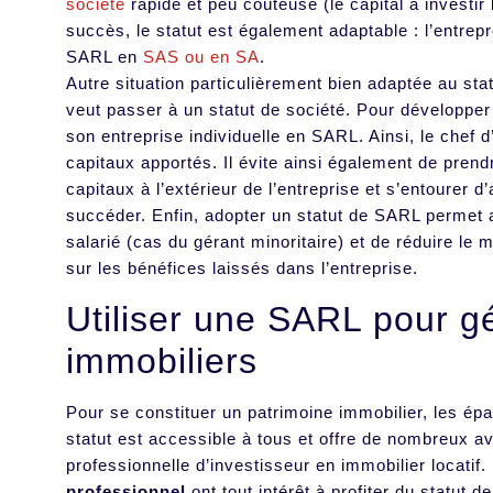
société
rapide et peu coûteuse (le capital à investir 
succès, le statut est également adaptable : l’entrep
SARL en
SAS ou en SA
.
Autre situation particulièrement bien adaptée au stat
veut passer à un statut de société. Pour développer 
son entreprise individuelle en SARL. Ainsi, le chef d
capitaux apportés. Il évite ainsi également de prend
capitaux à l’extérieur de l’entreprise et s’entourer d
succéder. Enfin, adopter un statut de SARL permet a
salarié (cas du gérant minoritaire) et de réduire le
sur les bénéfices laissés dans l’entreprise.
Utiliser une SARL pour g
immobiliers
Pour se constituer un patrimoine immobilier, les ép
statut est accessible à tous et offre de nombreux a
professionnelle d’investisseur en immobilier locatif. 
professionnel
ont tout intérêt à profiter du statut 