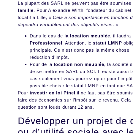
La plupart des SARL ne peuvent pas être soumises à
famille
. Pour Alexandre Wirth, fondateur du cabinet
locatif à Lille, «
Cela a son importance en fonction de
dépendra véritablement des objectifs visés. »
.
Dans le cas de
la location meublée
, il faudr
Professionnel
. Attention, le
statut LMNP
obli
principale. Ce n’est donc pas la même chose. I
réduction d’impôt.
Pour de la
location non meublée
, la société 
de se mettre en SARL ou SCI. Il existe aussi l
cas seulement vous pourrez opter pour l’impôt s
possible choisir le statut LMNP en tant que SA
Pour
investir en loi Pinel
il ne faut pas être soumis
faire des économies sur l’impôt sur le revenu. Cela 
question sont loués durant 12 ans.
Développer un projet de 
ou d’utilité sociale avec 