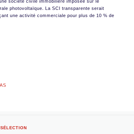
 d’une société civile immobilière imposée sur le
ale photovoltaïque. La SCI transparente serait
erçant une activité commerciale pour plus de 10 % de
SAS
 SÉLECTION