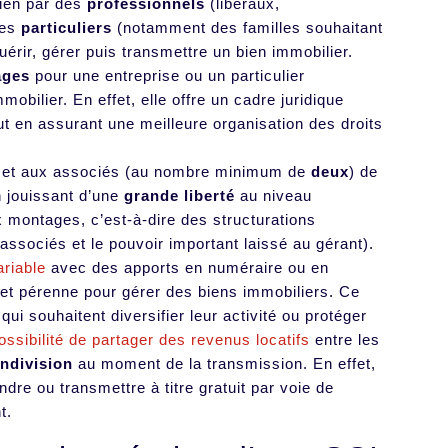
bien par des
professionnels
(libéraux,
des
particuliers
(notamment des familles souhaitant
érir, gérer puis transmettre un bien immobilier.
ages
pour une entreprise ou un particulier
obilier. En effet, elle offre un cadre juridique
t en assurant une meilleure organisation des droits
ermet aux associés (au nombre minimum de
deux
) de
n jouissant d’une
grande liberté
au niveau
x montages, c’est-à-dire des structurations
 associés et le pouvoir important laissé au gérant).
ariable
avec des apports en numéraire ou en
e et pérenne pour gérer des biens immobiliers. Ce
ui souhaitent diversifier leur activité ou protéger
ossibilité de partager des revenus locatifs
entre les
indivision
au moment de la transmission. En effet,
ndre ou transmettre à titre gratuit par voie de
t.