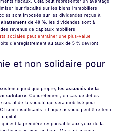
stements fiscaux. Cela peut représenter un avantage
miser leur fiscalité sur les biens immobiliers
sociés sont imposés sur les dividendes reçus à
n
abattement de 40 %
, les dividendes sont à
 des revenus de capitaux mobiliers.
rts sociales peut entraîner une plus-value
roits d’enregistrement au taux de 5 % devront
nie et non solidaire pour
existence juridique propre,
les associés de la
on solidaire
. Concrètement, en cas de dettes
ne social de la société qui sera mobilisé pour
SCI sont insuffisants, chaque associé peut être tenu
 capital.
re qui est la première responsable aux yeux de la
ige financier avec un tiers. Mais, si aucune