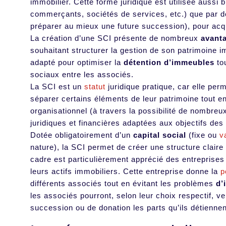
immobilier. Cette forme juridique est utilisée aussi 
commerçants, sociétés de services, etc.) que par 
préparer au mieux une future succession), pour acqu
La création d’une SCI présente de nombreux
avant
souhaitant structurer la gestion de son patrimoine imm
adapté pour optimiser la
détention d’immeubles
tou
sociaux entre les associés.
La SCI est un
statut
juridique pratique, car elle p
séparer certains éléments de leur patrimoine tout e
organisationnel (à travers la possibilité de nombreu
juridiques et financières adaptées aux objectifs des
Dotée obligatoirement d’un
capital social
(fixe ou
v
nature), la SCI permet de créer une structure clair
cadre est particulièrement apprécié des entreprises q
leurs actifs immobiliers. Cette entreprise donne la
p
différents associés tout en évitant les problèmes
d’
les associés pourront, selon leur choix respectif, ve
succession ou de donation les parts qu’ils détiennen