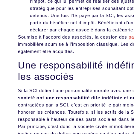
l’impôt, ce qui lui permet de réaliser des aju
stratégique pour les entreprises souhaitant opti
détenus. Une fois l’IS payé par la SCI, les as
partir du bénéfice net d’impôt. Bénéficiant d’u
déclarer par chaque associé dans la catégorie
Soumise à l’accord des associés, la cession des
pa
immobilière soumise à l’imposition classique. Les d
également être acquittés.
Une responsabilité indéfi
les associés
Si la SCI détient une personnalité morale avec une 
société ont une responsabilité dite indéfinie et n
contractées par la SCI, c’est en priorité le patrimoi
honorer les créances. Toutefois, si les actifs de la 
responsable à hauteur de ses parts sociales dans le
Par principe, c’est donc la société civile immobiliè
justice en cas de dettes non payées ou d’un autre lit